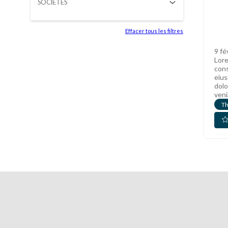
SOCIÉTÉS
Effacer tous les filtres
9 fé
Lore
cons
eius
dolo
veni
T