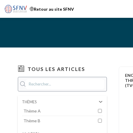
Retour au site SFNV
TOUS LES ARTICLES
ENQ
THR
(TV
THÈMES
Thème A
Thème B